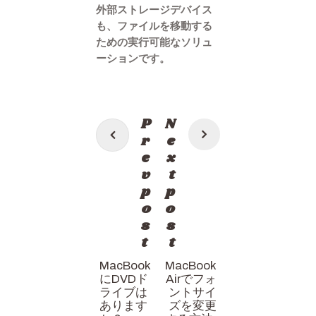
外部ストレージデバイス
も、ファイルを移動する
ための実行可能なソリュ
ーションです。
投
P
N
稿
r
e
e
x
ナ
v
t
ビ
p
p
ゲ
o
o
s
s
ー
t
t
シ
MacBook
MacBook
ョ
にDVDド
Airでフォ
ン
ライブは
ントサイ
あります
ズを変更